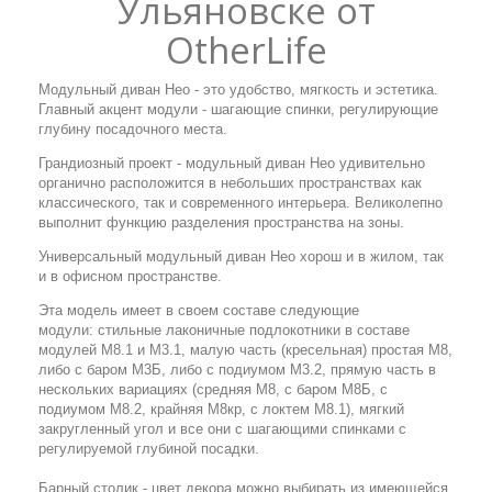
Ульяновске от
OtherLife
Модульный диван Нео - это удобство, мягкость и эстетика.
Главный акцент модули - шагающие спинки, регулирующие
глубину посадочного места.
Грандиозный проект - модульный диван Нео удивительно
органично расположится в небольших пространствах как
классического, так и современного интерьера. Великолепно
выполнит функцию разделения пространства на зоны.
Универсальный модульный диван Нео хорош и в жилом, так
и в офисном пространстве.
Эта модель имеет в своем составе следующие
модули: стильные лаконичные подлокотники в составе
модулей М8.1 и М3.1, малую часть (кресельная) простая М8,
либо с баром М3Б, либо с подиумом М3.2, прямую часть в
нескольких вариациях (средняя М8, с баром М8Б, с
подиумом М8.2, крайняя М8кр, с локтем М8.1), мягкий
закругленный угол и все они с шагающими спинками с
регулируемой глубиной посадки.
Барный столик - цвет декора можно выбирать из имеющейся