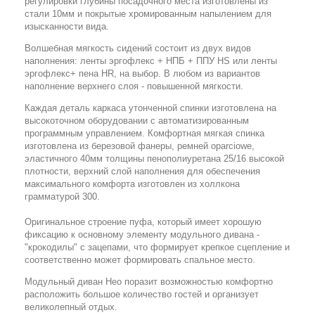
регулировки глубины посадочного места изготовлены из
стали 10мм и покрытые хромированным напылением для
изысканности вида.
Волшебная мягкость сидений состоит из двух видов
наполнения: ленты эргофлекс + НПБ + ППУ HS или ленты
эргофлекс+ пена HR, на выбор. В любом из вариантов
наполнение верхнего слоя - повышенной мягкости.
Каждая деталь каркаса утонченной спинки изготовлена на
высокоточном оборудовании с автоматизированным
программным управлением. Комфортная мягкая спинка
изготовлена из березовой фанеры, ремней oparciowe,
эластичного 40мм толщины пенополиуретана 25/16 высокой
плотности, верхний слой наполнения для обеспечения
максимального комфорта изготовлен из холлкона
грамматурой 300.
Оригинальное строение пуфа, который имеет хорошую
фиксацию к основному элементу модульного дивана -
"крокодилы" с зацепами, что формирует крепкое сцепление и
соответственно может формировать спальное место.
Модульный диван Нео поразит возможностью комфортно
расположить большое количество гостей и организует
великолепный отдых.